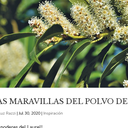
AS MARAVILLAS DEL POLVO D
Luz Razzi
|
Jul 30, 2020
|
Inspiración
 poderes del Laurel!