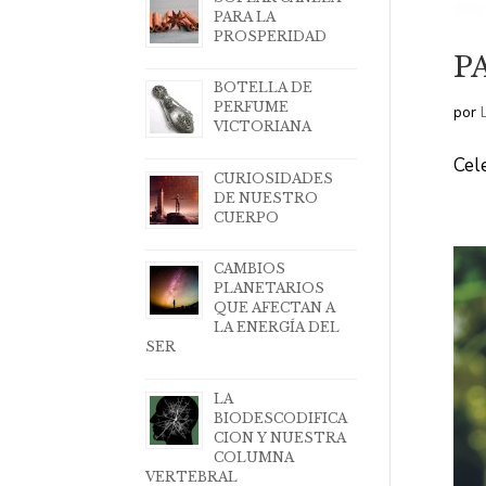
PARA LA
PROSPERIDAD
P
BOTELLA DE
PERFUME
por
VICTORIANA
Cel
CURIOSIDADES
DE NUESTRO
CUERPO
CAMBIOS
PLANETARIOS
QUE AFECTAN A
LA ENERGÍA DEL
SER
LA
BIODESCODIFICA
CION Y NUESTRA
COLUMNA
VERTEBRAL