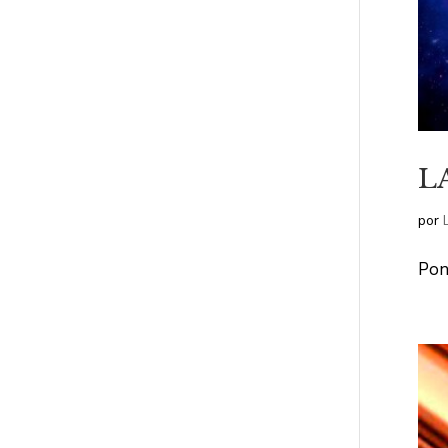
L
por
Pon 