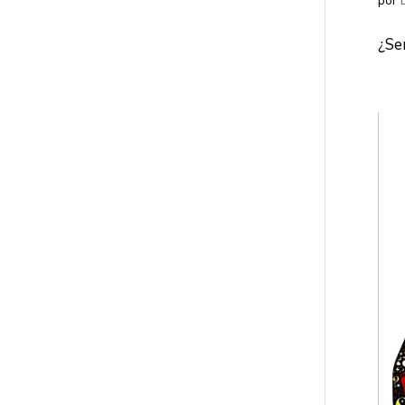
por
¿Se